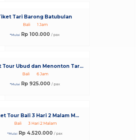
...
.