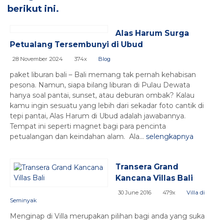
berikut ini.
Alas Harum Surga
Petualang Tersembunyi di Ubud
28 November 2024
374x
Blog
paket liburan bali – Bali memang tak pernah kehabisan
pesona. Namun, siapa bilang liburan di Pulau Dewata
hanya soal pantai, sunset, atau deburan ombak? Kalau
kamu ingin sesuatu yang lebih dari sekadar foto cantik di
tepi pantai, Alas Harum di Ubud adalah jawabannya.
Tempat ini seperti magnet bagi para pencinta
petualangan dan keindahan alam. Ala...
selengkapnya
Transera Grand
Kancana Villas Bali
30 June 2016
479x
Villa di
Seminyak
Menginap di Villa merupakan pilihan bagi anda yang suka