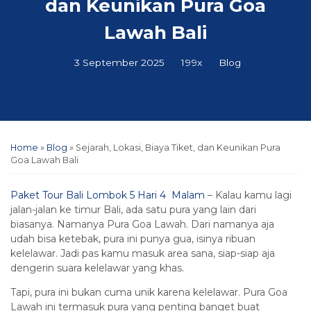
dan Keunikan Pura Goa
Lawah Bali
3 September 2025
199x
Blog
Home
»
Blog
»
Sejarah, Lokasi, Biaya Tiket, dan Keunikan Pura
Goa Lawah Bali
Paket Tour Bali Lombok 5 Hari 4 Malam
– Kalau kamu lagi
jalan-jalan ke timur Bali, ada satu pura yang lain dari
biasanya. Namanya Pura Goa Lawah. Dari namanya aja
udah bisa ketebak, pura ini punya gua, isinya ribuan
kelelawar. Jadi pas kamu masuk area sana, siap-siap aja
dengerin suara kelelawar yang khas.
Tapi, pura ini bukan cuma unik karena kelelawar. Pura Goa
Lawah ini termasuk pura yang penting banget buat