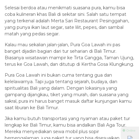
Selesai berdoa atau menikmati suasana pura, kamu bisa
coba kulineran khas Bali di sekitar sini. Salah satu tempat
yang terkenal adalah Merta Sari Restaurant Pesinggahan,
yang punya ikan laut segar, sate lilit, pepes, dan sambal
matah yang pedas segar.
Kalau mau sekalian jalan-jalan, Pura Goa Lawah ini pas
banget dijadiin bagian dari tur seharian di Bali Timur.
Biasanya wisatawan mampir ke Tirta Gangga, Taman Ujung,
terus ke Goa Lawah, dan ditutup di Kertha Gosa Klungkung.
Pura Goa Lawah ini bukan cuma tentang gua dan
kelelawarnya. Tapi juga tentang sejarah, budaya, dan
spiritualitas Bali yang dalam. Dengan lokasinya yang
gampang dijangkau, tiket yang murah, dan suasana yang
sakral, pura ini harus banget masuk daftar kunjungan kamu
saat liburan ke Bali Timur.
Jika kamu butuh transportasi yang nyaman atau paket tur
lengkap ke Bali Timur, kamu bisa andalkan Bali Aga Tour.
⚫ Online
Mereka menyediakan sewa mobil plus sopir
berpengalaman, juga paket tur yang bisa disesuaikan