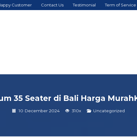
appy Customer
Contact Us
Testimonial
Term of Service
m 35 Seater di Bali Harga MurahK
10 December 2024
310x
Uncategorized