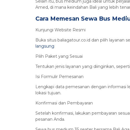
Selain itu, bus medium juga ideal untuk perjal
Amed, di mana keindahan Bali yang lebih tena
Cara Memesan Sewa Bus Medium
Kunjungi Website Resmi
Buka situs baliagatour.co.id dan pilih layana
langsung
Pilih Paket yang Sesuai
Tentukan jenis layanan yang diinginkan, seperti 
Isi Formulir Pemesanan
Lengkapi data pemesanan dengan informasi le
lokasi tujuan.
Konfirmasi dan Pembayaran
Setelah konfirmasi, lakukan pembayaran sesua
pesanan Anda.
Sewa bus medium 35 seater bersama Bali Aga T