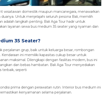
avorit wisatawan domestik maupun mancanegara, menawarkan
Paket Tour Nyepi Bali 3 Hari 2
a duanya. Untuk menjelajahi seluruh pesona Bali, memilih
M...
 adalah langkah penting. Bali Aga Tour hadir untuk
an layanan sewa bus medium 35 seater yang nyaman dan
Bali
3 Hari 2 Malam
Rp 1.740.000
/ pax
*Mulai
dium 35 Seater?
uk perjalanan grup, baik untuk keluarga besar, rombongan
Kendaraan ini memiliki kapasitas cukup besar untuk
n maksimal. Dilengkapi dengan fasilitas modern, bus ini
angkan dan bebas hambatan. Bali Aga Tour menyediakan
 terbaik, seperti
disi prima dengan perawatan rutin. Interior bus medium ini
k memastikan kenyamanan selama perjalanan.