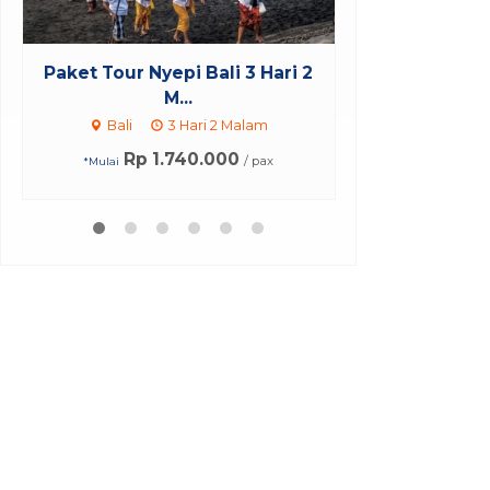
Tiket Tari Barong Batubulan
Paket Tour 
One
Bali
1 Jam
Bali
Rp 100.000
/ pax
*Mulai
Rp 1
*Mulai