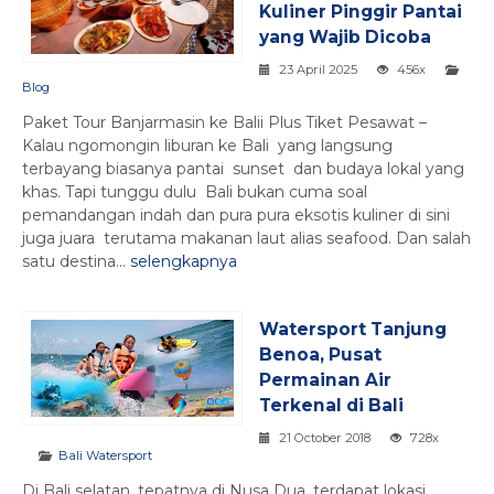
Kuliner Pinggir Pantai
yang Wajib Dicoba
23 April 2025
456x
Blog
Paket Tour Banjarmasin ke Balii Plus Tiket Pesawat –
Kalau ngomongin liburan ke Bali yang langsung
terbayang biasanya pantai sunset dan budaya lokal yang
khas. Tapi tunggu dulu Bali bukan cuma soal
pemandangan indah dan pura pura eksotis kuliner di sini
juga juara terutama makanan laut alias seafood. Dan salah
satu destina...
selengkapnya
Watersport Tanjung
Benoa, Pusat
Permainan Air
Terkenal di Bali
21 October 2018
728x
Bali Watersport
Di Bali selatan, tepatnya di Nusa Dua, terdapat lokasi