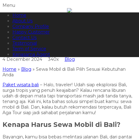
Menu
Home
082144665050
Hotline
About Us
Informasi lebih lanjut?
Kontak Kami
Company Profile
Happy Customer
Sewa Mobil di Bali Pilih Sesuai
Contact Us
Testimonial
Kebutuhan Anda
Term of Service
Kerjasama Agent
4 December 2024
340x
Blog
Home
»
Blog
»
Sewa Mobil di Bali Pilih Sesuai Kebutuhan
Anda
Paket wisata bali
– Halo, traveler! Udah siap eksplorasi Bali,
surga tropis yang penuh keajaiban? Kalau rencana liburan
udah di depan mata tapi transportasi masih jadi tanda tanya,
tenang aja. Kali ini, kita bahas solusi simpel buat kamu: sewa
mobil di Bali. Dan, kalau butuh rekomendasi terpercaya, Bali
Aga Tour siap jadi sahabat perjalanan kamu!
Kenapa Harus Sewa Mobil di Bali?
Bayangin, kamu bisa bebas melintasi jalanan Bali, dari pantai