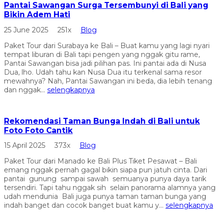
Pantai Sawangan Surga Tersembunyi di Bali yang
Bikin Adem Hati
25 June 2025
251x
Blog
Paket Tour dari Surabaya ke Bali – Buat kamu yang lagi nyari
tempat liburan di Bali tapi pengen yang nggak gitu rame,
Pantai Sawangan bisa jadi pilihan pas. Ini pantai ada di Nusa
Dua, lho. Udah tahu kan Nusa Dua itu terkenal sama resor
mewahnya? Nah, Pantai Sawangan ini beda, dia lebih tenang
dan nggak...
selengkapnya
Rekomendasi Taman Bunga Indah di Bali untuk
Foto Foto Cantik
15 April 2025
373x
Blog
Paket Tour dari Manado ke Bali Plus Tiket Pesawat – Bali
emang nggak pernah gagal bikin siapa pun jatuh cinta. Dari
pantai gunung sampai sawah semuanya punya daya tarik
tersendiri. Tapi tahu nggak sih selain panorama alamnya yang
udah mendunia Bali juga punya taman taman bunga yang
indah banget dan cocok banget buat kamu y...
selengkapnya