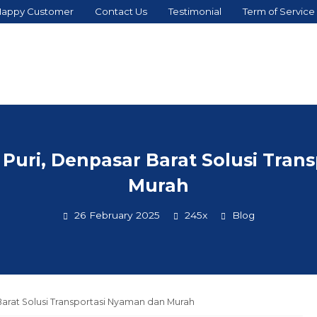
appy Customer
Contact Us
Testimonial
Term of Service
 Puri, Denpasar Barat Solusi Tran
Murah
26 February 2025
245x
Blog
Barat Solusi Transportasi Nyaman dan Murah