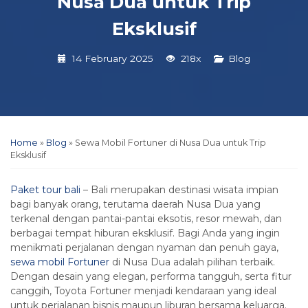
Nusa Dua untuk Trip
Eksklusif
14 February 2025
218x
Blog
Home
»
Blog
»
Sewa Mobil Fortuner di Nusa Dua untuk Trip
Eksklusif
Paket tour bali
– Bali merupakan destinasi wisata impian
bagi banyak orang, terutama daerah Nusa Dua yang
terkenal dengan pantai-pantai eksotis, resor mewah, dan
berbagai tempat hiburan eksklusif. Bagi Anda yang ingin
menikmati perjalanan dengan nyaman dan penuh gaya,
sewa mobil Fortuner
di Nusa Dua adalah pilihan terbaik.
Dengan desain yang elegan, performa tangguh, serta fitur
canggih, Toyota Fortuner menjadi kendaraan yang ideal
untuk perjalanan bisnis maupun liburan bersama keluarga.