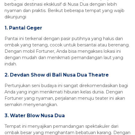
berbagai destinasi eksklusif di Nusa Dua dengan lebih
nyaman dan praktis. Berikut beberapa tempat yang wajib
dikunjungi
1. Pantai Geger
Pantai ini terkenal dengan pasir putihnya yang halus dan
ombak yang tenang, cocok untuk bersantai atau berenang.
Dengan mobil Fortuner, Anda bisa mengakses lokasi ini
dengan mudah dan menikmati pemandangan laut yang
indah.
2. Devdan Show di Bali Nusa Dua Theatre
Pertunjukan seni budaya ini sangat direkomendasikan bagi
Anda yang ingin menikmati hiburan kelas dunia. Dengan
Fortuner yang nyaman, perjalanan menuju teater ini akan
semakin menyenangkan.
3. Water Blow Nusa Dua
Tempat ini menyajikan pemandangan spektakuler dari
ombak besar yang menghantam bebatuan karang. Dengan