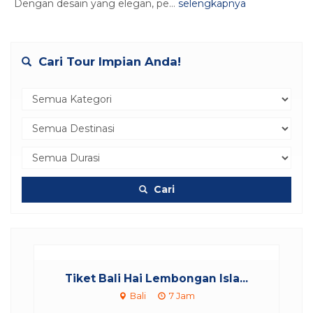
Dengan desain yang elegan, pe...
selengkapnya
Cari Tour Impian Anda!
Cari
Hotel