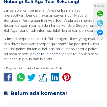
Hubungi Bali Aga Tour Sekarang!
⚫ Online
Jangan biarkan perjalanan Anda di Bali menjadi
merepotkan. Dengan layanan sewa mobil Hiace di
Bongkasa Pertiwi dari Bali Aga Tour, Anda bisa menikmati
liburan dengan nyaman dan tanpa kendala. Segera hubungi
Bali Aga Tour untuk informasi lebih lanjut dan pemesanan.
Nikmati perjalanan seru di Bali dengan Hiace yang nyaman
dan driver lokal yang berpengalaman! Jika pengen liburan
cek list paket liburan di bali aga tour karena semua paket
tersedia seperti
paket tour lebaran
, paket tour bulan madu,
paket tour group dan lain lain.
# Bagikan informasi ini kepada teman Anda
Belum ada komentar