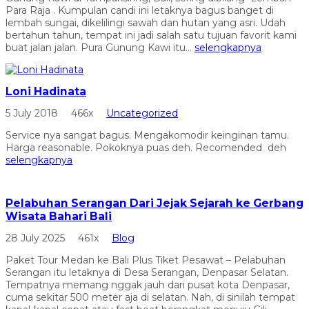
Para Raja . Kumpulan candi ini letaknya bagus banget di
lembah sungai, dikelilingi sawah dan hutan yang asri. Udah
bertahun tahun, tempat ini jadi salah satu tujuan favorit kami
buat jalan jalan. Pura Gunung Kawi itu...
selengkapnya
Loni Hadinata
5 July 2018
466x
Uncategorized
Service nya sangat bagus. Mengakomodir keinginan tamu.
Harga reasonable. Pokoknya puas deh. Recomended deh
selengkapnya
Pelabuhan Serangan Dari Jejak Sejarah ke Gerbang
Wisata Bahari Bali
28 July 2025
461x
Blog
Paket Tour Medan ke Bali Plus Tiket Pesawat – Pelabuhan
Serangan itu letaknya di Desa Serangan, Denpasar Selatan.
Tempatnya memang nggak jauh dari pusat kota Denpasar,
cuma sekitar 500 meter aja di selatan. Nah, di sinilah tempat