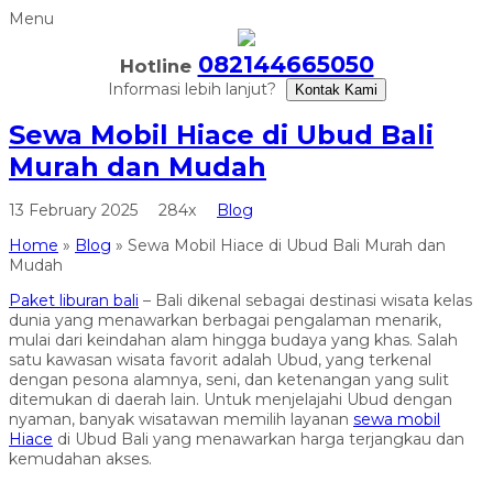
Menu
082144665050
Hotline
Informasi lebih lanjut?
Kontak Kami
Sewa Mobil Hiace di Ubud Bali
Murah dan Mudah
13 February 2025
284x
Blog
Home
»
Blog
»
Sewa Mobil Hiace di Ubud Bali Murah dan
Mudah
Paket liburan bali
– Bali dikenal sebagai destinasi wisata kelas
dunia yang menawarkan berbagai pengalaman menarik,
mulai dari keindahan alam hingga budaya yang khas. Salah
satu kawasan wisata favorit adalah Ubud, yang terkenal
dengan pesona alamnya, seni, dan ketenangan yang sulit
ditemukan di daerah lain. Untuk menjelajahi Ubud dengan
nyaman, banyak wisatawan memilih layanan
sewa mobil
Hiace
di Ubud Bali yang menawarkan harga terjangkau dan
kemudahan akses.