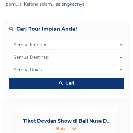
pemula. Karena selam...
selengkapnya
Cari Tour Impian Anda!
Cari
otel
Tiket Devdan Show di Bali Nusa D...
.
Bali