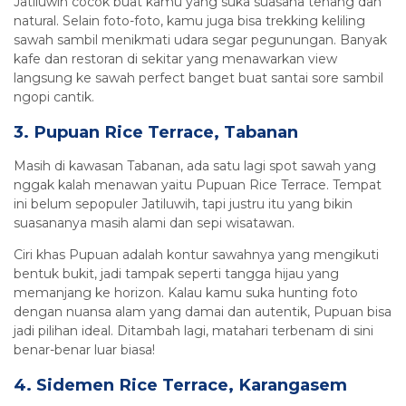
Jatiluwih cocok buat kamu yang suka suasana tenang dan
natural. Selain foto-foto, kamu juga bisa trekking keliling
sawah sambil menikmati udara segar pegunungan. Banyak
kafe dan restoran di sekitar yang menawarkan view
langsung ke sawah perfect banget buat santai sore sambil
ngopi cantik.
3. Pupuan Rice Terrace, Tabanan
Masih di kawasan Tabanan, ada satu lagi spot sawah yang
nggak kalah menawan yaitu Pupuan Rice Terrace. Tempat
ini belum sepopuler Jatiluwih, tapi justru itu yang bikin
suasananya masih alami dan sepi wisatawan.
Ciri khas Pupuan adalah kontur sawahnya yang mengikuti
bentuk bukit, jadi tampak seperti tangga hijau yang
memanjang ke horizon. Kalau kamu suka hunting foto
dengan nuansa alam yang damai dan autentik, Pupuan bisa
jadi pilihan ideal. Ditambah lagi, matahari terbenam di sini
benar-benar luar biasa!
4. Sidemen Rice Terrace, Karangasem