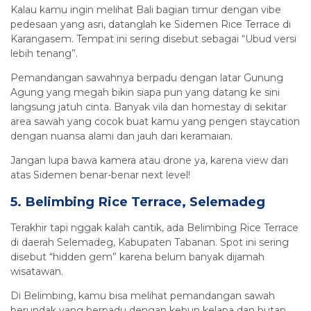
Kalau kamu ingin melihat Bali bagian timur dengan vibe
pedesaan yang asri, datanglah ke Sidemen Rice Terrace di
Karangasem. Tempat ini sering disebut sebagai “Ubud versi
lebih tenang”.
Pemandangan sawahnya berpadu dengan latar Gunung
Agung yang megah bikin siapa pun yang datang ke sini
langsung jatuh cinta. Banyak vila dan homestay di sekitar
area sawah yang cocok buat kamu yang pengen staycation
dengan nuansa alami dan jauh dari keramaian.
Jangan lupa bawa kamera atau drone ya, karena view dari
atas Sidemen benar-benar next level!
5. Belimbing Rice Terrace, Selemadeg
Terakhir tapi nggak kalah cantik, ada Belimbing Rice Terrace
di daerah Selemadeg, Kabupaten Tabanan. Spot ini sering
disebut “hidden gem” karena belum banyak dijamah
wisatawan.
Di Belimbing, kamu bisa melihat pemandangan sawah
berundak yang berpadu dengan kebun kelapa dan hutan