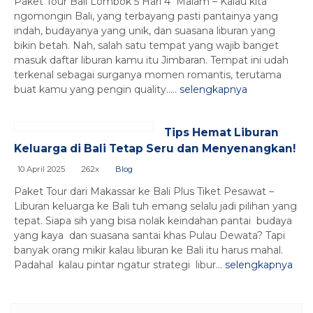
Paket Tour Bali Lombok 5 Hari 4 Malam – Kalau kita
ngomongin Bali, yang terbayang pasti pantainya yang
indah, budayanya yang unik, dan suasana liburan yang
bikin betah. Nah, salah satu tempat yang wajib banget
masuk daftar liburan kamu itu Jimbaran. Tempat ini udah
terkenal sebagai surganya momen romantis, terutama
buat kamu yang pengin quality.....
selengkapnya
Tips Hemat Liburan
Keluarga di Bali Tetap Seru dan Menyenangkan!
10 April 2025
262x
Blog
Paket Tour dari Makassar ke Bali Plus Tiket Pesawat –
Liburan keluarga ke Bali tuh emang selalu jadi pilihan yang
tepat. Siapa sih yang bisa nolak keindahan pantai budaya
yang kaya dan suasana santai khas Pulau Dewata? Tapi
banyak orang mikir kalau liburan ke Bali itu harus mahal.
Padahal kalau pintar ngatur strategi libur...
selengkapnya