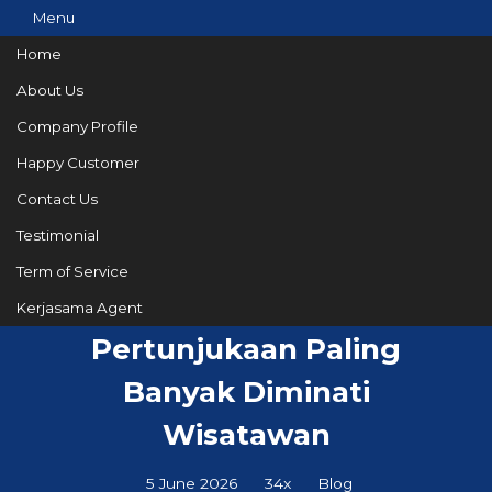
Menu
Home
About Us
Company Profile
082144665050
Hotline
Happy Customer
Informasi lebih lanjut?
Kontak Kami
Contact Us
Testimonial
Term of Service
Tari Barong Batubulan,
Kerjasama Agent
Pertunjukaan Paling
Banyak Diminati
Wisatawan
5 June 2026
34x
Blog