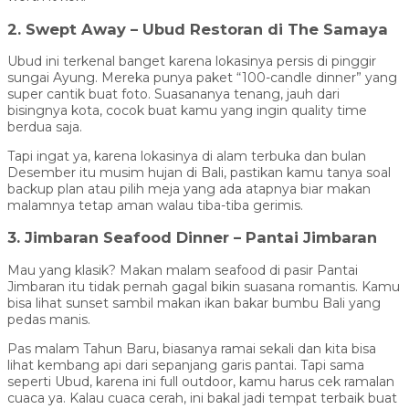
2. Swept Away – Ubud Restoran di The Samaya
Ubud ini terkenal banget karena lokasinya persis di pinggir
sungai Ayung. Mereka punya paket “100-candle dinner” yang
super cantik buat foto. Suasananya tenang, jauh dari
bisingnya kota, cocok buat kamu yang ingin quality time
berdua saja.
Tapi ingat ya, karena lokasinya di alam terbuka dan bulan
Desember itu musim hujan di Bali, pastikan kamu tanya soal
backup plan atau pilih meja yang ada atapnya biar makan
malamnya tetap aman walau tiba-tiba gerimis.
3. Jimbaran Seafood Dinner – Pantai Jimbaran
Mau yang klasik? Makan malam seafood di pasir Pantai
Jimbaran itu tidak pernah gagal bikin suasana romantis. Kamu
bisa lihat sunset sambil makan ikan bakar bumbu Bali yang
pedas manis.
Pas malam Tahun Baru, biasanya ramai sekali dan kita bisa
lihat kembang api dari sepanjang garis pantai. Tapi sama
seperti Ubud, karena ini full outdoor, kamu harus cek ramalan
cuaca ya. Kalau cuaca cerah, ini bakal jadi tempat terbaik buat