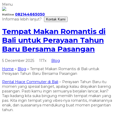
Menu
082144665050
Hotline
Informasi lebih lanjut?
Kontak Kami
Tempat Makan Romantis di
Bali untuk Perayaan Tahun
Baru Bersama Pasangan
5 December 2025
117x
Blog
Home
»
Blog
»
Tempat Makan Romantis di Bali untuk
Perayaan Tahun Baru Bersama Pasangan
Rental Hiace Commuter di Bali
– Perayaan Tahun Baru itu
momen yang spesial banget, apalagi kalau dirayakan bareng
pasangan. Pasti kamu ingin semuanya berjalan lancar, kan?
Tapi kadang kita suka bingung memilih tempat makan yang
pas. Kita ingin tempat yang vibes-nya romantis, makanannya
enak, dan suasananya mendukung buat momen pergantian
tahun.