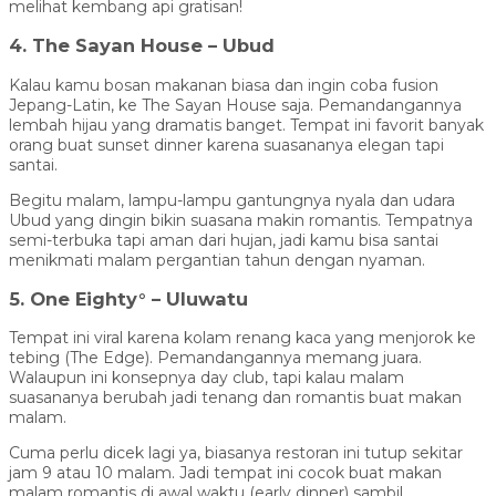
melihat kembang api gratisan!
4. The Sayan House – Ubud
Kalau kamu bosan makanan biasa dan ingin coba fusion
Jepang-Latin, ke The Sayan House saja. Pemandangannya
lembah hijau yang dramatis banget. Tempat ini favorit banyak
orang buat sunset dinner karena suasananya elegan tapi
santai.
Begitu malam, lampu-lampu gantungnya nyala dan udara
Ubud yang dingin bikin suasana makin romantis. Tempatnya
semi-terbuka tapi aman dari hujan, jadi kamu bisa santai
menikmati malam pergantian tahun dengan nyaman.
5. One Eighty° – Uluwatu
Tempat ini viral karena kolam renang kaca yang menjorok ke
tebing (The Edge). Pemandangannya memang juara.
Walaupun ini konsepnya day club, tapi kalau malam
suasananya berubah jadi tenang dan romantis buat makan
malam.
Cuma perlu dicek lagi ya, biasanya restoran ini tutup sekitar
jam 9 atau 10 malam. Jadi tempat ini cocok buat makan
malam romantis di awal waktu (early dinner) sambil