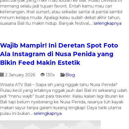
pasti banyak yang mikir mau liburan ke Bali. Pulau Dewata ini
memang selalu jadi tujuan favorit. Entah kamu mau cari
ketenangan, lihat sunset, atau sekadar santai di pantai sambil
minum kelapa muda. Apalagi kalau sudah dekat akhir tahun,
suasana Bali itu makin hidup. Banyak festival,...
selengkapnya
Wajib Mampir! Ini Deretan Spot Foto
Ala Instagram di Nusa Penida yang
Bikin Feed Makin Estetik
2 January 2026
130x
Blog
Wisata ATV Bali – Siapa sih yang nggak tahu Nusa Penida?
Pulau kecil yang letaknya nggak jauh dari Bali ini sekarang udah
jadi “menu wajib” buat para traveler. Kalau kalian lagi liburan ke
Bali tapi belum nyeberang ke Nusa Penida, rasanya tuh kayak
makan sayur tanpa garam kurang lengkap! Daya tarik utama
pulau ini bukan...
selengkapnya