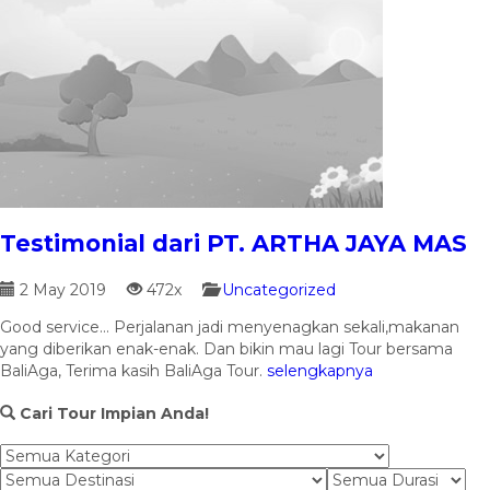
Testimonial dari PT. ARTHA JAYA MAS
2 May 2019
472x
Uncategorized
Good service… Perjalanan jadi menyenagkan sekali,makanan
yang diberikan enak-enak. Dan bikin mau lagi Tour bersama
BaliAga, Terima kasih BaliAga Tour.
selengkapnya
Cari Tour Impian Anda!