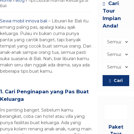
Home
»
Blog
»
Tips Liburan Ramah Keluarga di
Cari
Bali
Tour
Impian
Sewa mobil innova bali
– Liburan ke Bali itu
Anda!
emang paling pas, apalagi kalau ajak
keluarga. Pulau ini bukan cuma punya
pantai yang cantik banget, tapi banyak
tempat yang cocok buat semua orang. Dari
anak-anak sampai orang tua, semua pasti
suka suasana di Bali. Nah, biar liburan kamu
makin seru dan nggak ada drama, saya ada
beberapa tips buat kamu.
Cari
1. Cari Penginapan yang Pas Buat
Keluarga
Ini penting banget. Sebelum kamu
Hotel
berangkat, coba cari hotel atau villa yang
Paket
Paket
punya fasilitas buat keluarga. Ada yang
Tour
Tour
punya kolam renang anak-anak, ruang main
Bali 5
Silver