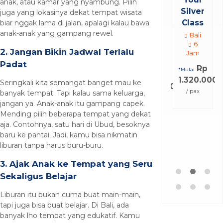
anak, atau kamar yang nyambung. Pilih
Hari 4
Class
juga yang lokasinya dekat tempat wisata
Malam
Bali
biar nggak lama di jalan, apalagi kalau bawa
6
anak-anak yang gampang rewel.
Bali
Jam
5
2. Jangan Bikin Jadwal Terlalu
Hari 4
Rp
*Mulai
Malam
Padat
1.320.000
Rp
*Mulai
/ pax
Seringkali kita semangat banget mau ke
5.544.000
banyak tempat. Tapi kalau sama keluarga,
/ pax
jangan ya. Anak-anak itu gampang capek.
Mending pilih beberapa tempat yang dekat
aja. Contohnya, satu hari di Ubud, besoknya
baru ke pantai. Jadi, kamu bisa nikmatin
liburan tanpa harus buru-buru.
3. Ajak Anak ke Tempat yang Seru
Sekaligus Belajar
Liburan itu bukan cuma buat main-main,
tapi juga bisa buat belajar. Di Bali, ada
banyak lho tempat yang edukatif. Kamu