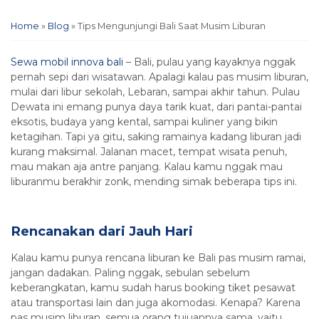
Home
»
Blog
»
Tips Mengunjungi Bali Saat Musim Liburan
Sewa mobil innova bali
– Bali, pulau yang kayaknya nggak
pernah sepi dari wisatawan. Apalagi kalau pas musim liburan,
mulai dari libur sekolah, Lebaran, sampai akhir tahun. Pulau
Dewata ini emang punya daya tarik kuat, dari pantai-pantai
eksotis, budaya yang kental, sampai kuliner yang bikin
ketagihan. Tapi ya gitu, saking ramainya kadang liburan jadi
kurang maksimal. Jalanan macet, tempat wisata penuh,
mau makan aja antre panjang. Kalau kamu nggak mau
liburanmu berakhir zonk, mending simak beberapa tips ini.
Rencanakan dari Jauh Hari
Kalau kamu punya rencana liburan ke Bali pas musim ramai,
jangan dadakan. Paling nggak, sebulan sebelum
keberangkatan, kamu sudah harus booking tiket pesawat
atau transportasi lain dan juga akomodasi. Kenapa? Karena
pas musim liburan, semua orang tujuannya sama, yaitu