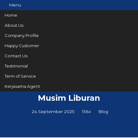
Menu
Home
About Us
Company Profile
082144665050
Hotline
Happy Customer
Informasi lebih lanjut?
Kontak Kami
Contact Us
Testimonial
Term of Service
Tips Mengunjungi Bali Saat
Kerjasama Agent
Musim Liburan
24 September 2025
156x
Blog