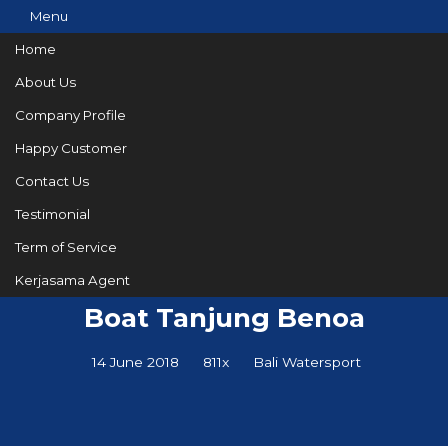
Menu
Home
About Us
Company Profile
082144665050
Hotline
Happy Customer
Informasi lebih lanjut?
Kontak Kami
Contact Us
Testimonial
Term of Service
Serunya Bermain Banana
Kerjasama Agent
Boat Tanjung Benoa
14 June 2018
811x
Bali Watersport