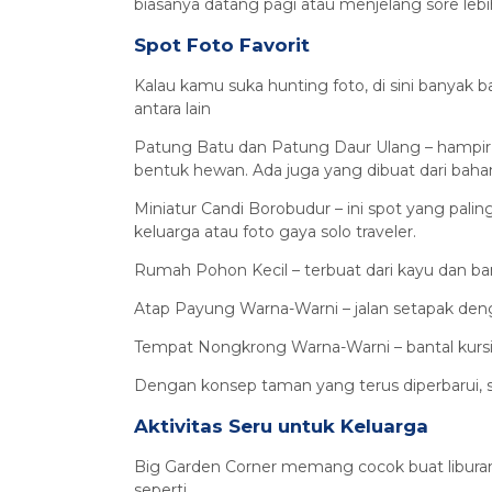
biasanya datang pagi atau menjelang sore lebi
Spot Foto Favorit
Kalau kamu suka hunting foto, di sini banyak b
antara lain
Patung Batu dan Patung Daur Ulang – hampir 
bentuk hewan. Ada juga yang dibuat dari bahan d
Miniatur Candi Borobudur – ini spot yang palin
keluarga atau foto gaya solo traveler.
Rumah Pohon Kecil – terbuat dari kayu dan bam
Atap Payung Warna-Warni – jalan setapak deng
Tempat Nongkrong Warna-Warni – bantal kursi w
Dengan konsep taman yang terus diperbarui, se
Aktivitas Seru untuk Keluarga
Big Garden Corner memang cocok buat liburan 
seperti