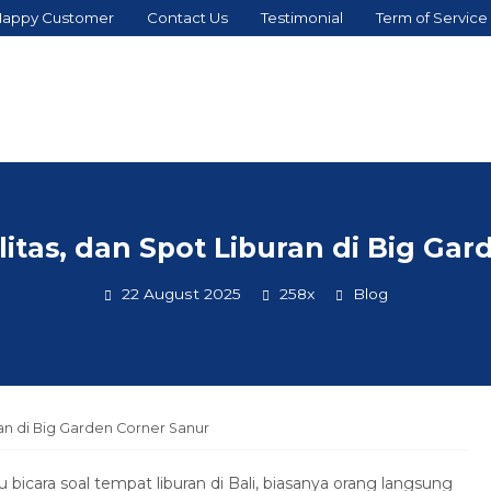
appy Customer
Contact Us
Testimonial
Term of Service
ilitas, dan Spot Liburan di Big Ga
22 August 2025
258x
Blog
uran di Big Garden Corner Sanur
u bicara soal tempat liburan di Bali, biasanya orang langsung