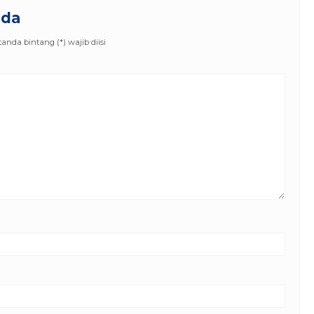
nda
nda bintang (*) wajib diisi