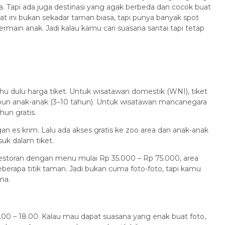
ya. Tapi ada juga destinasi yang agak berbeda dan cocok buat
at ini bukan sekadar taman biasa, tapi punya banyak spot
rmain anak. Jadi kalau kamu cari suasana santai tapi tetap
u dulu harga tiket. Untuk wisatawan domestik (WNI), tiket
un anak-anak (3–10 tahun). Untuk wisatawan mancanegara
hun gratis.
gan es krim. Lalu ada akses gratis ke zoo area dan anak-anak
suk dalam tiket.
da restoran dengan menu mulai Rp 35.000 – Rp 75.000, area
berapa titik taman. Jadi bukan cuma foto-foto, tapi kamu
na.
9.00 – 18.00. Kalau mau dapat suasana yang enak buat foto,