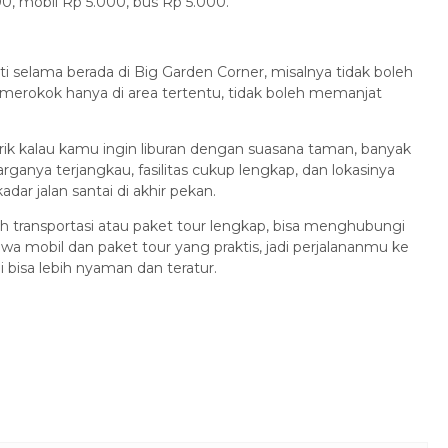
00, mobil Rp 5.000, bus Rp 5.000.
i selama berada di Big Garden Corner, misalnya tidak boleh
, merokok hanya di area tertentu, tidak boleh memanjat
arik kalau kamu ingin liburan dengan suasana taman, banyak
rganya terjangkau, fasilitas cukup lengkap, dan lokasinya
dar jalan santai di akhir pekan.
h transportasi atau paket tour lengkap, bisa menghubungi
a mobil dan paket tour yang praktis, jadi perjalananmu ke
i bisa lebih nyaman dan teratur.