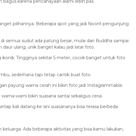
h bagus karena pencahayaan alami lebih pas.
anget pilihannya. Beberapa spot yang jadi favorit pengunjung
di semua sudut ada patung besar, mulai dari Buddha sampai
aur ulang, unik banget kalau jadi latar foto.
g ikonik. Tingginya sekitar 5 meter, cocok banget untuk foto
bu, sederhana tapi tetap cantik buat foto.
an payung warna cerah ini bikin foto jadi Instagrammable.
arna-warni bikin suasana santai sekaligus ceria.
tiap kali datang ke sini suasananya bisa terasa berbeda.
keluarga. Ada beberapa aktivitas yang bisa kamu lakukan,