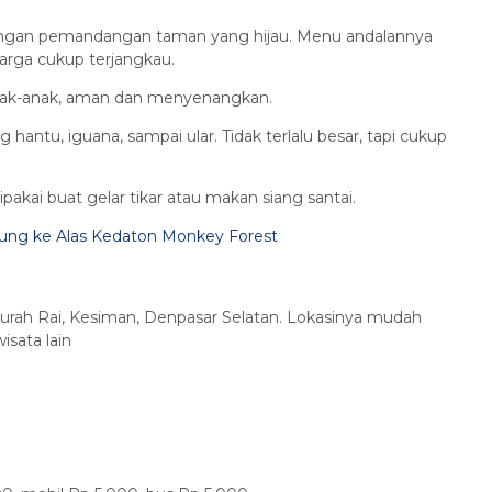
dengan pemandangan taman yang hijau. Menu andalannya
harga cukup terjangkau.
anak-anak, aman dan menyenangkan.
 hantu, iguana, sampai ular. Tidak terlalu besar, tapi cukup
ipakai buat gelar tikar atau makan siang santai.
njung ke Alas Kedaton Monkey Forest
gurah Rai, Kesiman, Denpasar Selatan. Lokasinya mudah
isata lain