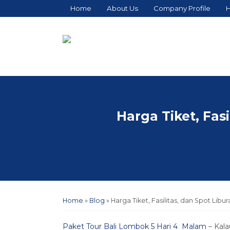
Home
About Us
Company Profile
H
Harga Tiket, Fas
Home
»
Blog
»
Harga Tiket, Fasilitas, dan Spot Lib
Paket Tour Bali Lombok 5 Hari 4 Malam
– Kala