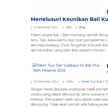
Menelusuri Keunikan Bali K
13 November 2024
509x
Blog
Paket wisata bali – Bali memang identik de
seru. Tapi, kalau kamu lagi nyari pengalama
dan kaya budaya, Desa Tenganan bisa jadi de
dan keunikan yang bikin kita seperti mundur..
21 December 2024
3.090x
Paket Tour Bali + T
Jangan heran jika para wisatawan tidak pernah
wisata yang dapat dikunjungi, serta suasana
bekerja. Merupakan salah satu alasan para wis
dikunjungi. Tidak akan pernah ada habisnya j