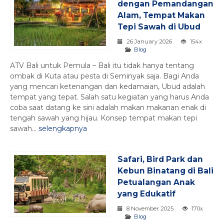
dengan Pemandangan
Alam, Tempat Makan
Tepi Sawah di Ubud
26 January 2026
154x
Blog
ATV Bali untuk Pemula – Bali itu tidak hanya tentang
ombak di Kuta atau pesta di Seminyak saja. Bagi Anda
yang mencari ketenangan dan kedamaian, Ubud adalah
tempat yang tepat. Salah satu kegiatan yang harus Anda
coba saat datang ke sini adalah makan makanan enak di
tengah sawah yang hijau. Konsep tempat makan tepi
sawah...
selengkapnya
Safari, Bird Park dan
Kebun Binatang di Bali
Petualangan Anak
yang Edukatif
8 November 2025
170x
Blog