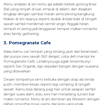
Menu andalan di sini tentu aja adalah bebek goreng khas
Bali yang renyah di luar, empuk di dalam, dan disajikan
lengkap dengan sambal matah serta plecing kangkung.
Makan di sini rasanya seperti duduk di bale-bale di tengah
sawah sambil menikmati semilir angin. Nggak heran
tempat ini sering jadi langganan tempat makan romantis
atau family gathering.
3. Pomegranate Cafe
Kalau kamu cari tempat yang tenang, jauh dari keramaian,
dan punya view sawah 360 derajat, coba deh mampir ke
Pomegranate Café. Letaknya juga agak tersembunyi
seperti Sari Organik, tapi sepadan banget dengan suasana
yang ditawarkan.
Desain tempatnya semi terbuka dengan atap ala tenda
putih, memberi kesan seperti lagi camping di tengah
sawah. Kamu bisa datang pagi hari untuk sarapan sambil
denger suara alam, atau sore hari menjelang sunset biar
makin romantis. Menu di sini dominan ala Western dengan
pilihan smoothie bowl, pasta, dan kopi yang enak.