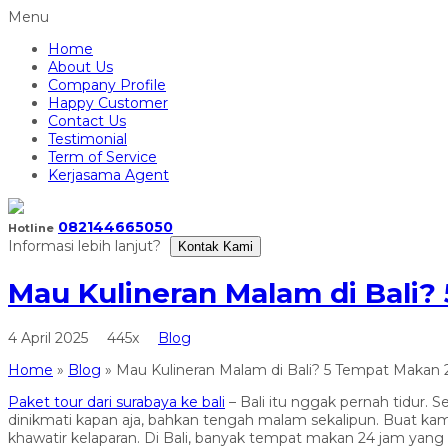
Menu
Home
About Us
Company Profile
Happy Customer
Contact Us
Testimonial
Term of Service
Kerjasama Agent
082144665050
Hotline
Informasi lebih lanjut?
Kontak Kami
Mau Kulineran Malam di Bali
4 April 2025
445x
Blog
Home
»
Blog
»
Mau Kulineran Malam di Bali? 5 Tempat Makan 
Paket tour dari surabaya ke bali
– Bali itu nggak pernah tidur. 
dinikmati kapan aja, bahkan tengah malam sekalipun. Buat kamu
khawatir kelaparan. Di Bali, banyak tempat makan 24 jam yang 