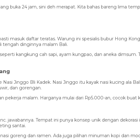
 yang buka 24 jam, sini deh merapat. Kita bahas bareng lima te
sti masuk daftar teratas. Warung ini spesialis bubur Hong Kong
 tengah dinginnya malam Bali.
 seperti kangkung cah sapi, ayam kungpao, dan aneka dimsum. 
dang
si Jinggo Bli Kadek. Nasi Jinggo itu kayak nasi kucing ala Bali: 
uwir, dan gorengan.
an pekerja malam. Harganya mulai dari Rp5.000-an, cocok buat 
 jawabannya. Tempat ini punya konsep unik dengan dekorasi i
ting santai.
i nasi goreng dan ramen. Ada juga pilihan minuman kopi dan mo