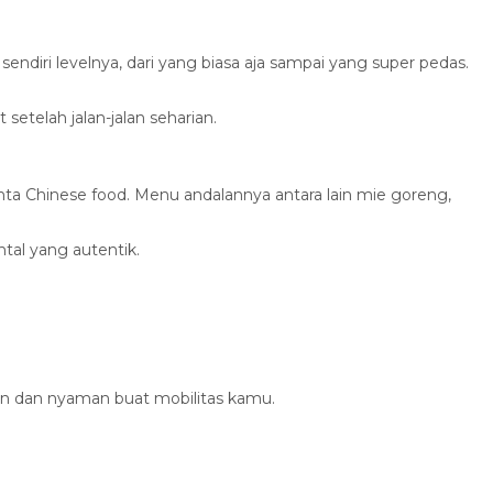
diri levelnya, dari yang biasa aja sampai yang super pedas.
telah jalan-jalan seharian.
inta Chinese food. Menu andalannya antara lain mie goreng,
tal yang autentik.
.
man dan nyaman buat mobilitas kamu.