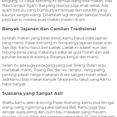
bingung. Di Pasar Kreneng ini semua orang bisa makan. Ada
Nasi Campur Ayam Bali yang rasanya juga enak sekali. Ada
ayam betutu yang bumbunya meresap dan sate lilit yang
baunya sangat wangi. Ditambah lagi dengan sambal matah,
pasti kamu merasa puas makan malam di sini.
Banyak Jajanan dan Camilan Tradisional
Setelah makan yang berat-berat, kamu harus coba jajanan
yang manis. Pasar Kreneng ini tempatnya jajanan pasar atau
Jaje Bali. Kamu harus beli Laklak. Laklak ini adalah kue dari
tepung beras yang makannya pakai air gula merah dan ada
parutan kelapa di atasnya. Rasanya kenyal dan manis.
Selain itu ada juga pedagang yang jual Terang Bulan atau
martabak manis, Pisang Rai, dan es campur. Yang paling
penting adalah harga makanan di sini sangat murah sekali.
Jadi kamu bisa makan banyak tanpa perlu takut uang kamu
habis banyak.
Suasana yang Sangat Asli
Waktu kamu jalan di lorong Pasar Kreneng, kamu bisa dengar
orang-orang ngomong pakai bahasa Bali. Kamu juga bisa
dengar suara piring dan cium bau masakan yang macam-
macam. Di sini tidak ada ruangan yang pakai AC dan tidak ada