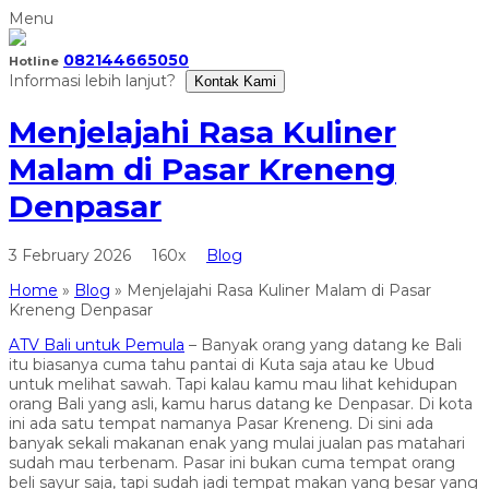
Menu
082144665050
Hotline
Informasi lebih lanjut?
Kontak Kami
Menjelajahi Rasa Kuliner
Malam di Pasar Kreneng
Denpasar
3 February 2026
160x
Blog
Home
»
Blog
»
Menjelajahi Rasa Kuliner Malam di Pasar
Kreneng Denpasar
ATV Bali untuk Pemula
– Banyak orang yang datang ke Bali
itu biasanya cuma tahu pantai di Kuta saja atau ke Ubud
untuk melihat sawah. Tapi kalau kamu mau lihat kehidupan
orang Bali yang asli, kamu harus datang ke Denpasar. Di kota
ini ada satu tempat namanya Pasar Kreneng. Di sini ada
banyak sekali makanan enak yang mulai jualan pas matahari
sudah mau terbenam. Pasar ini bukan cuma tempat orang
beli sayur saja, tapi sudah jadi tempat makan yang besar yang