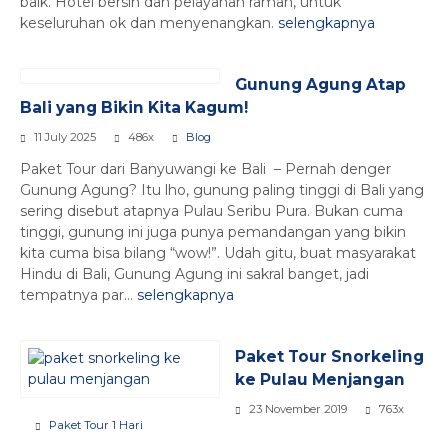
baik. Hotel bersih dan pelayanan ramah, untuk
keseluruhan ok dan menyenangkan.
selengkapnya
Gunung Agung Atap
Bali yang Bikin Kita Kagum!
11 July 2025
486x
Blog
Paket Tour dari Banyuwangi ke Bali – Pernah denger
Gunung Agung? Itu lho, gunung paling tinggi di Bali yang
sering disebut atapnya Pulau Seribu Pura. Bukan cuma
tinggi, gunung ini juga punya pemandangan yang bikin
kita cuma bisa bilang “wow!”. Udah gitu, buat masyarakat
Hindu di Bali, Gunung Agung ini sakral banget, jadi
tempatnya par...
selengkapnya
Paket Tour Snorkeling
ke Pulau Menjangan
23 November 2019
763x
Paket Tour 1 Hari