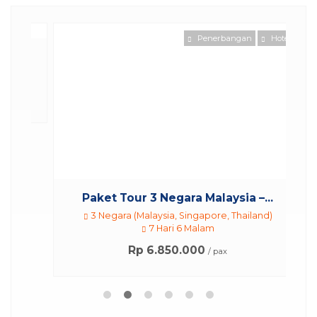
Penerbangan
Hotel
.
Paket Tour 3 Negara Malaysia –...
3 Negara (Malaysia, Singapore, Thailand)
7 Hari 6 Malam
Rp 6.850.000
/ pax
Nu