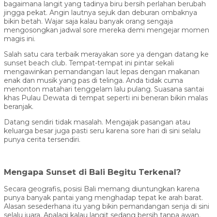
bagaimana langit yang tadinya biru bersih perlahan berubah
jingga pekat. Angin lautnya sejuk dan deburan ombaknya
bikin betah. Wajar saja kalau banyak orang sengaja
mengosongkan jadwal sore mereka demi mengejar momen
magis ini.
Salah satu cara terbaik merayakan sore ya dengan datang ke
sunset beach club. Tempat-tempat ini pintar sekali
mengawinkan pemandangan laut lepas dengan makanan
enak dan musik yang pas di telinga. Anda tidak cuma
menonton matahari tenggelam lalu pulang. Suasana santai
khas Pulau Dewata di tempat seperti ini beneran bikin malas
beranjak.
Datang sendiri tidak masalah. Mengajak pasangan atau
keluarga besar juga pasti seru karena sore hari di sini selalu
punya cerita tersendiri.
Mengapa Sunset di Bali Begitu Terkenal?
Secara geografis, posisi Bali memang diuntungkan karena
punya banyak pantai yang menghadap tepat ke arah barat.
Alasan sesederhana itu yang bikin pemandangan senja di sini
selalu juara. Apalagi kalau langit sedang bersih tanpa awan.