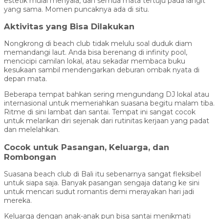
estetik mulai menyala, dan semua mata tertuju pada langit
yang sama. Momen puncaknya ada di situ.
Aktivitas yang Bisa Dilakukan
Nongkrong di beach club tidak melulu soal duduk diam
memandangi laut. Anda bisa berenang di infinity pool,
mencicipi camilan lokal, atau sekadar membaca buku
kesukaan sambil mendengarkan deburan ombak nyata di
depan mata.
Beberapa tempat bahkan sering mengundang DJ lokal atau
internasional untuk memeriahkan suasana begitu malam tiba.
Ritme di sini lambat dan santai. Tempat ini sangat cocok
untuk melarikan diri sejenak dari rutinitas kerjaan yang padat
dan melelahkan.
Cocok untuk Pasangan, Keluarga, dan
Rombongan
Suasana beach club di Bali itu sebenarnya sangat fleksibel
untuk siapa saja. Banyak pasangan sengaja datang ke sini
untuk mencari sudut romantis demi merayakan hari jadi
mereka.
Keluarga dengan anak-anak pun bisa santai menikmati