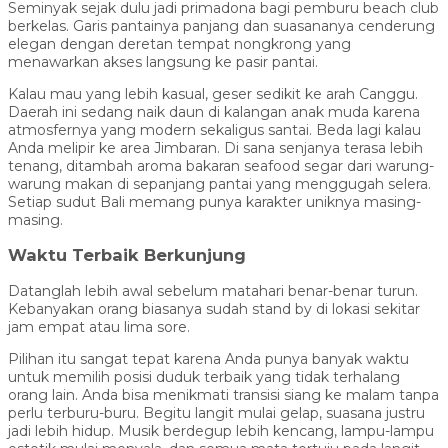
Seminyak sejak dulu jadi primadona bagi pemburu beach club
berkelas. Garis pantainya panjang dan suasananya cenderung
elegan dengan deretan tempat nongkrong yang
menawarkan akses langsung ke pasir pantai.
Kalau mau yang lebih kasual, geser sedikit ke arah Canggu.
Daerah ini sedang naik daun di kalangan anak muda karena
atmosfernya yang modern sekaligus santai. Beda lagi kalau
Anda melipir ke area Jimbaran. Di sana senjanya terasa lebih
tenang, ditambah aroma bakaran seafood segar dari warung-
warung makan di sepanjang pantai yang menggugah selera.
Setiap sudut Bali memang punya karakter uniknya masing-
masing.
Waktu Terbaik Berkunjung
Datanglah lebih awal sebelum matahari benar-benar turun.
Kebanyakan orang biasanya sudah stand by di lokasi sekitar
jam empat atau lima sore.
Pilihan itu sangat tepat karena Anda punya banyak waktu
untuk memilih posisi duduk terbaik yang tidak terhalang
orang lain. Anda bisa menikmati transisi siang ke malam tanpa
perlu terburu-buru. Begitu langit mulai gelap, suasana justru
jadi lebih hidup. Musik berdegup lebih kencang, lampu-lampu