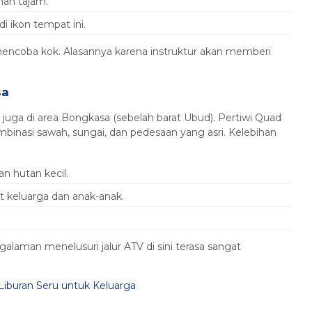
nan tajam.
di ikon tempat ini.
 mencoba kok. Alasannya karena instruktur akan memberi
sa
 juga di area Bongkasa (sebelah barat Ubud). Pertiwi Quad
binasi sawah, sungai, dan pedesaan yang asri. Kelebihan
n hutan kecil.
uat keluarga dan anak-anak.
aman menelusuri jalur ATV di sini terasa sangat
 Liburan Seru untuk Keluarga