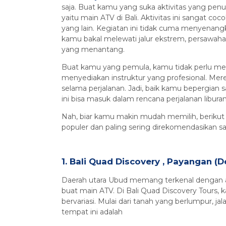
saja. Buat kamu yang suka aktivitas yang penu
yaitu main ATV di Bali. Aktivitas ini sangat coc
yang lain. Kegiatan ini tidak cuma menyenangk
kamu bakal melewati jalur ekstrem, persawaha
yang menantang.
Buat kamu yang pemula, kamu tidak perlu mer
menyediakan instruktur yang profesional. M
selama perjalanan. Jadi, baik kamu bepergian
ini bisa masuk dalam rencana perjalanan libura
Nah, biar kamu makin mudah memilih, berikut i
populer dan paling sering direkomendasikan 
1. Bali Quad Discovery , Payangan (
Daerah utara Ubud memang terkenal dengan alam
buat main ATV. Di Bali Quad Discovery Tours, k
bervariasi. Mulai dari tanah yang berlumpur, 
tempat ini adalah