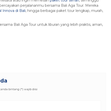
berwisata atau ingin memesan
paket tour sehari
, seminggu
percayakan perjalananmu bersama Bali Aga Tour. Mereka
l Innova di Bali
, hingga berbagai paket tour lengkap, murah,
rsama Bali Aga Tour untuk liburan yang lebih praktis, aman,
nda
nda bintang (*) wajib diisi