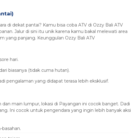
ntai)
a di dekat pantai? Kamu bisa coba ATV di Ozzy Bali ATV
nan. Jalur di sini itu unik karena kamu bakal melewati area
itam yang panjang. Keunggulan Ozzy Bali ATV
ore hari.
ari biasanya (tidak cuma hutan).
 jadi pengalaman yang didapat terasa lebih eksklusif.
dan main lumpur, lokasi di Payangan ini cocok banget. Dadi
g. Ini cocok untuk pengendara yang ingin lebih banyak aksi
h-basahan.