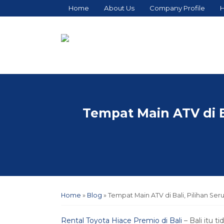
Home
About Us
Company Profile
H
Tempat Main ATV di B
Home
»
Blog
»
Tempat Main ATV di Bali, Pilihan Se
Rental Toyota Hiace Premio di Bali
– Bali itu 