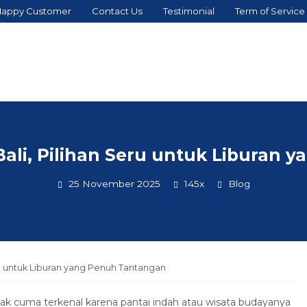
appy Customer
Contact Us
Testimonial
Term of Service
ali, Pilihan Seru untuk Liburan
25 November 2025
145x
Blog
ru untuk Liburan yang Penuh Tantangan
tidak cuma terkenal karena pantai indah atau wisata budayanya