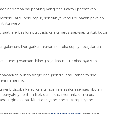
 ada beberapa hal penting yang perlu kamu perhatikan
 berdebu atau berlumpur, sebaiknya kamu gunakan pakaian
i itu wajib!
 saat melibas lumpur. Jadi, kamu harus siap-siap untuk kotor,
erpengalaman. Dengarkan arahan mereka supaya perjalanan
u kurang nyaman, bilang saja. Instruktur biasanya siap
awarkan pilihan single ride (sendiri) atau tandem ride
kenyamananmu.
ng wajib dicoba kalau kamu ingin merasakan sensasi liburan
anyaknya pilihan trek dan lokasi menarik, kamu bisa
ng ingin dicoba. Mulai dari yang ringan sampai yang