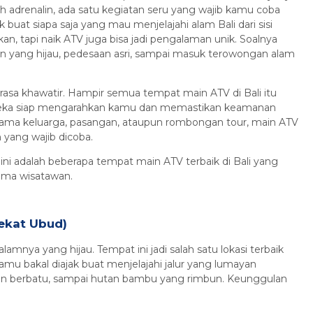
h adrenalin, ada satu kegiatan seru yang wajib kamu coba
ok buat siapa saja yang mau menjelajahi alam Bali dari sisi
an, tapi naik ATV juga bisa jadi pengalaman unik. Soalnya
n yang hijau, pedesaan asri, sampai masuk terowongan alam
asa khawatir. Hampir semua tempat main ATV di Bali itu
ereka siap mengarahkan kamu dan memastikan keamanan
 sama keluarga, pasangan, ataupun rombongan tour, main ATV
n yang wajib dicoba.
ni adalah beberapa tempat main ATV terbaik di Bali yang
sama wisatawan.
Dekat Ubud)
nya yang hijau. Tempat ini jadi salah satu lokasi terbaik
amu bakal diajak buat menjelajahi jalur yang lumayan
jalan berbatu, sampai hutan bambu yang rimbun. Keunggulan