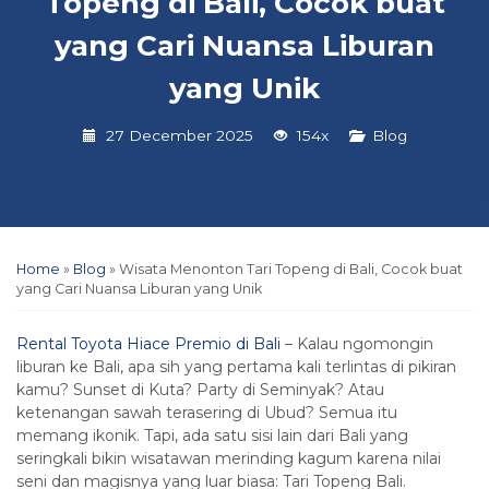
Topeng di Bali, Cocok buat
yang Cari Nuansa Liburan
yang Unik
27 December 2025
154x
Blog
Home
»
Blog
»
Wisata Menonton Tari Topeng di Bali, Cocok buat
yang Cari Nuansa Liburan yang Unik
Rental Toyota Hiace Premio di Bali
– Kalau ngomongin
liburan ke Bali, apa sih yang pertama kali terlintas di pikiran
kamu? Sunset di Kuta? Party di Seminyak? Atau
ketenangan sawah terasering di Ubud? Semua itu
memang ikonik. Tapi, ada satu sisi lain dari Bali yang
seringkali bikin wisatawan merinding kagum karena nilai
seni dan magisnya yang luar biasa: Tari Topeng Bali.