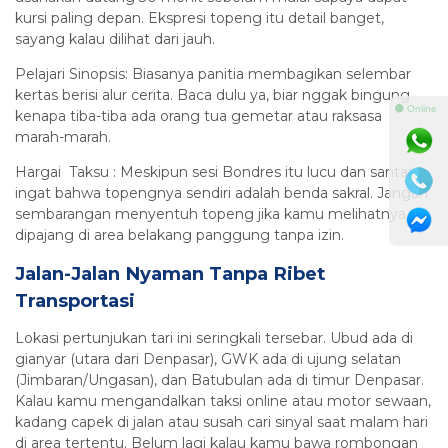
kursi paling depan. Ekspresi topeng itu detail banget,
sayang kalau dilihat dari jauh.
Pelajari Sinopsis: Biasanya panitia membagikan selembar
kertas berisi alur cerita. Baca dulu ya, biar nggak bingung
⚫ Online
kenapa tiba-tiba ada orang tua gemetar atau raksasa
marah-marah.
Hargai Taksu : Meskipun sesi Bondres itu lucu dan santai,
ingat bahwa topengnya sendiri adalah benda sakral. Jangan
sembarangan menyentuh topeng jika kamu melihatnya
dipajang di area belakang panggung tanpa izin.
Jalan-Jalan Nyaman Tanpa Ribet
Transportasi
Lokasi pertunjukan tari ini seringkali tersebar. Ubud ada di
gianyar (utara dari Denpasar), GWK ada di ujung selatan
(Jimbaran/Ungasan), dan Batubulan ada di timur Denpasar.
Kalau kamu mengandalkan taksi online atau motor sewaan,
kadang capek di jalan atau susah cari sinyal saat malam hari
di area tertentu. Belum lagi kalau kamu bawa rombongan