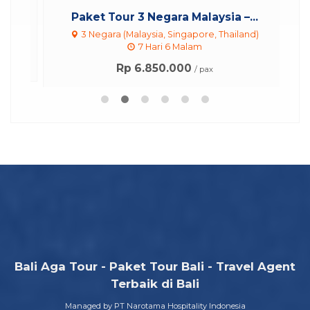
r
Paket Tour 3 Negara Malaysia –...
P
3 Negara (Malaysia, Singapore, Thailand)
7 Hari 6 Malam
Rp 6.850.000
/ pax
Bali Aga Tour - Paket Tour Bali - Travel Agent
Terbaik di Bali
Managed by PT Narotama Hospitality Indonesia