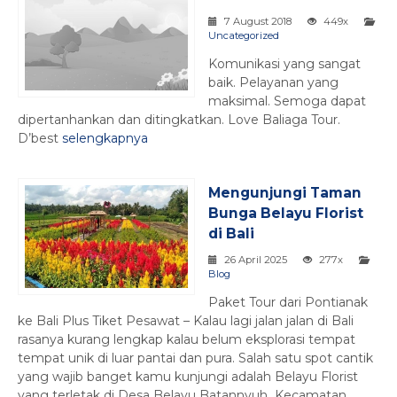
7 August 2018
449x
Uncategorized
Komunikasi yang sangat
baik. Pelayanan yang
maksimal. Semoga dapat
dipertanhankan dan ditingkatkan. Love Baliaga Tour.
D’best
selengkapnya
Mengunjungi Taman
Bunga Belayu Florist
di Bali
26 April 2025
277x
Blog
Paket Tour dari Pontianak
ke Bali Plus Tiket Pesawat – Kalau lagi jalan jalan di Bali
rasanya kurang lengkap kalau belum eksplorasi tempat
tempat unik di luar pantai dan pura. Salah satu spot cantik
yang wajib banget kamu kunjungi adalah Belayu Florist
yang terletak di Desa Belayu Batannyuh Kecamatan