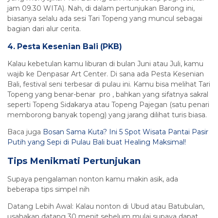
jam 09.30 WITA). Nah, di dalam pertunjukan Barong ini,
biasanya selalu ada sesi Tari Topeng yang muncul sebagai
bagian dari alur cerita.
4. Pesta Kesenian Bali (PKB)
Kalau kebetulan kamu liburan di bulan Juni atau Juli, kamu
wajib ke Denpasar Art Center. Di sana ada Pesta Kesenian
Bali, festival seni terbesar di pulau ini. Kamu bisa melihat Tari
Topeng yang benar-benar pro , bahkan yang sifatnya sakral
seperti Topeng Sidakarya atau Topeng Pajegan (satu penari
memborong banyak topeng) yang jarang dilihat turis biasa.
Baca juga
Bosan Sama Kuta? Ini 5 Spot Wisata Pantai Pasir
Putih yang Sepi di Pulau Bali buat Healing Maksimal!
Tips Menikmati Pertunjukan
Supaya pengalaman nonton kamu makin asik, ada
beberapa tips simpel nih
Datang Lebih Awal: Kalau nonton di Ubud atau Batubulan,
usahakan datang 30 menit sebelum mulai supaya dapat