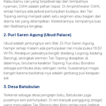
Kalau kamu cari yang terjadwal rapi dan tempatnya
nyaman, GWK adalah pilihan tepat. Di Amphitheater GWK,
setiap harinya ada jadwal pertunjukan budaya, dan Tari
Topeng sering menjadi salah satu segmen atau bagian dari
drama tari yang ditampilkan. Kelebihannya, tempatnya luas
dan fasilitasnya lengkap.
2. Puri Saren Agung (Ubud Palace)
Ubud adalah jantungnya seni Bali. Di Puri Saren Agung,
hampir setiap malam ada pertunjukan tari mulai pukul 19.30
WITA. Meskipun jadwalnya bergilir (kadang Legong, kadang
Barong), seringkali elemen Tari Topeng disisipkan di
dalamnya, terutama karakter Topeng Tua atau Bondres
sebagai pembuka atau selingan cerita. Suasananya magis
banget karena backdrop-nya adalah gerbang puri kerajaan
asli.
3. Desa Batubulan
Terkenal sebagai desa pengrajin batu, Batubulan juga
pusatnya seni pertunjukan. Di sini banyak panggung (stage)
yang menyajikan Tari Barong dan Keris setiap pagi (sekitar