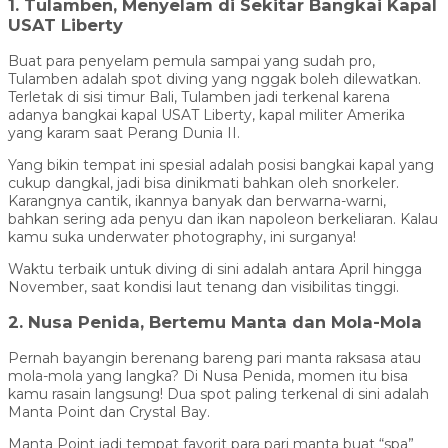
1. Tulamben, Menyelam di Sekitar Bangkai Kapal
USAT Liberty
Buat para penyelam pemula sampai yang sudah pro,
Tulamben adalah spot diving yang nggak boleh dilewatkan.
Terletak di sisi timur Bali, Tulamben jadi terkenal karena
adanya bangkai kapal USAT Liberty, kapal militer Amerika
yang karam saat Perang Dunia II.
Yang bikin tempat ini spesial adalah posisi bangkai kapal yang
cukup dangkal, jadi bisa dinikmati bahkan oleh snorkeler.
Karangnya cantik, ikannya banyak dan berwarna-warni,
bahkan sering ada penyu dan ikan napoleon berkeliaran. Kalau
kamu suka underwater photography, ini surganya!
Waktu terbaik untuk diving di sini adalah antara April hingga
November, saat kondisi laut tenang dan visibilitas tinggi.
2. Nusa Penida, Bertemu Manta dan Mola-Mola
Pernah bayangin berenang bareng pari manta raksasa atau
mola-mola yang langka? Di Nusa Penida, momen itu bisa
kamu rasain langsung! Dua spot paling terkenal di sini adalah
Manta Point dan Crystal Bay.
Manta Point jadi tempat favorit para pari manta buat “spa”