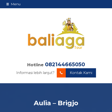
Menu
082144665050
Hotline
Informasi lebih lanjut?
Kontak Kami
Aulia – Brigjo