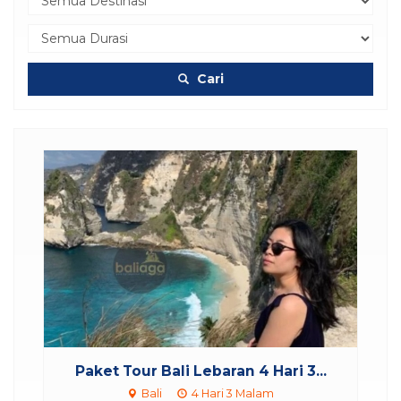
Cari
Paket Tour Bali Lebaran 4 Hari 3...
Bali
4 Hari 3 Malam