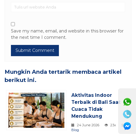
Save my name, email, and website in this browser for
the next time I comment.
Mungkin Anda tertarik membaca artikel
berikut ini.
⚫ Online
Aktivitas Indoor
Terbaik di Bali Saat
Cuaca Tidak
Mendukung
24 June 2026
23x
Blog