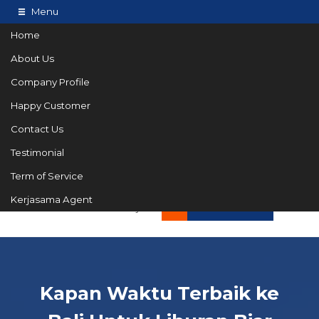
Menu
Home
About Us
Company Profile
Happy Customer
Contact Us
Testimonial
Term of Service
082144665050
Hotline
Kerjasama Agent
Informasi lebih lanjut?
Kontak Kami
Kapan Waktu Terbaik ke