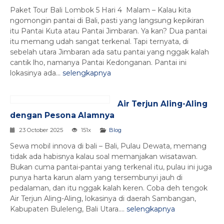
Paket Tour Bali Lombok 5 Hari 4 Malam – Kalau kita
ngomongin pantai di Bali, pasti yang langsung kepikiran
itu Pantai Kuta atau Pantai Jimbaran. Ya kan? Dua pantai
itu memang udah sangat terkenal. Tapi ternyata, di
sebelah utara Jimbaran ada satu pantai yang nggak kalah
cantik lho, namanya Pantai Kedonganan. Pantai ini
lokasinya ada...
selengkapnya
Air Terjun Aling-Aling
dengan Pesona Alamnya
23 October 2025
151x
Blog
Sewa mobil innova di bali – Bali, Pulau Dewata, memang
tidak ada habisnya kalau soal memanjakan wisatawan.
Bukan cuma pantai-pantai yang terkenal itu, pulau ini juga
punya harta karun alam yang tersembunyi jauh di
pedalaman, dan itu nggak kalah keren. Coba deh tengok
Air Terjun Aling-Aling, lokasinya di daerah Sambangan,
Kabupaten Buleleng, Bali Utara....
selengkapnya