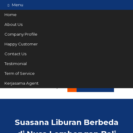
Menu
Home
About Us
Company Profile
Happy Customer
Contact Us
Testimonial
Term of Service
082144665050
Hotline
Kerjasama Agent
Informasi lebih lanjut?
Kontak Kami
Suasana Liburan Berbeda