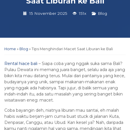
Saat Liburan ke Bali
15 November 2025
151x
Blog
Home
»
Blog
»
Tips Menghindari Macet Saat Liburan ke Bali
Rental hiace bali
– Siapa coba yang nggak suka sama Bali?
Pulau Dewata ini memang juara banget, selalu ada aja yang
bikin kita mau datang terus. Mulai dari pantainya yang kece,
budayanya yang unik, sampai makanan-makanan enak
yang nggak ada habisnya. Tapi jujur, di balik semua yang
indah-indah itu, ada satu masalah yang sering banget bikin
wisatawan eneg: macet.
Coba bayangin deh, niatnya liburan mau santai, eh malah
habis waktu berjam-jam cuma buat stuck di jalanan Kuta,
Denpasar, Canggu, atau Ubud. Kan kesel ya? Nah, daripada
kamu nanti ngalamin hal yang sama, mendingan kita lihat