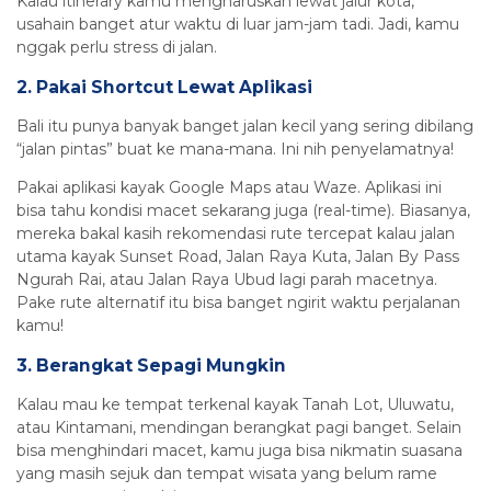
Kalau itinerary kamu mengharuskan lewat jalur kota,
usahain banget atur waktu di luar jam-jam tadi. Jadi, kamu
nggak perlu stress di jalan.
2. Pakai Shortcut Lewat Aplikasi
Bali itu punya banyak banget jalan kecil yang sering dibilang
“jalan pintas” buat ke mana-mana. Ini nih penyelamatnya!
Pakai aplikasi kayak Google Maps atau Waze. Aplikasi ini
bisa tahu kondisi macet sekarang juga (real-time). Biasanya,
mereka bakal kasih rekomendasi rute tercepat kalau jalan
utama kayak Sunset Road, Jalan Raya Kuta, Jalan By Pass
Ngurah Rai, atau Jalan Raya Ubud lagi parah macetnya.
Pake rute alternatif itu bisa banget ngirit waktu perjalanan
kamu!
3. Berangkat Sepagi Mungkin
Kalau mau ke tempat terkenal kayak Tanah Lot, Uluwatu,
atau Kintamani, mendingan berangkat pagi banget. Selain
bisa menghindari macet, kamu juga bisa nikmatin suasana
yang masih sejuk dan tempat wisata yang belum rame