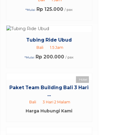
Rp 125.000
/ pax
*Mulai
Tubing Ride Ubud
Bali
1.5 Jam
Rp 200.000
/ pax
*Mulai
Hotel
Paket Team Building Bali 3 Hari
...
Bali
3 Hari 2 Malam
Harga Hubungi Kami