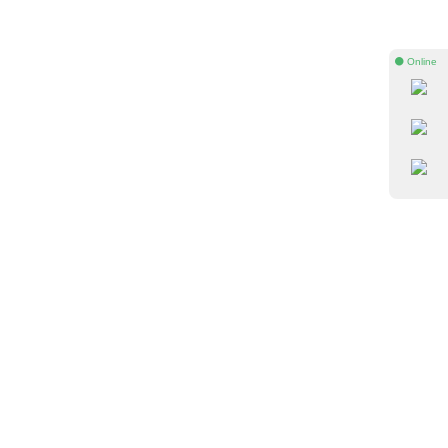
⚫ Online