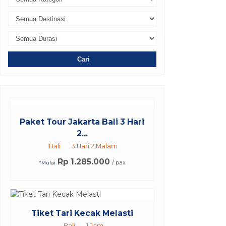
Cari
Paket Tour Jakarta Bali 3 Hari
2...
Bali
3 Hari 2 Malam
Rp 1.285.000
/ pax
*Mulai
Tiket Tari Kecak Melasti
Bali
1 Jam