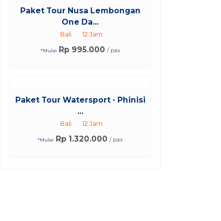
Paket Tour Nusa Lembongan
One Da...
Bali
12 Jam
Rp 995.000
/ pax
*Mulai
Paket Tour Watersport - Phinisi
...
Bali
12 Jam
Rp 1.320.000
/ pax
*Mulai