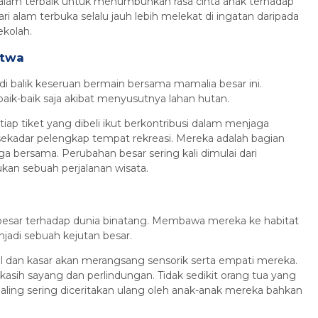
 alam terbaik untuk menumbuhkan rasa cinta anak terhadap
ari alam terbuka selalu jauh lebih melekat di ingatan daripada
kolah.
atwa
 balik keseruan bermain bersama mamalia besar ini.
 baik-baik saja akibat menyusutnya lahan hutan.
tiap tiket yang dibeli ikut berkontribusi dalam menjaga
ekadar pelengkap tempat rekreasi. Mereka adalah bagian
ga bersama. Perubahan besar sering kali dimulai dari
kan sebuah perjalanan wisata.
 besar terhadap dunia binatang. Membawa mereka ke habitat
njadi sebuah kejutan besar.
 dan kasar akan merangsang sensorik serta empati mereka.
asih sayang dan perlindungan. Tidak sedikit orang tua yang
aling sering diceritakan ulang oleh anak-anak mereka bahkan