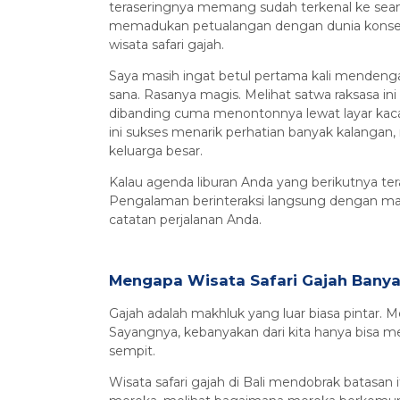
teraseringnya memang sudah terkenal ke seanter
memadukan petualangan dengan dunia konser
wisata safari gajah.
Saya masih ingat betul pertama kali mendengar
sana. Rasanya magis. Melihat satwa raksasa in
dibanding cuma menontonnya lewat layar kaca. 
ini sukses menarik perhatian banyak kalangan
keluarga besar.
Kalau agenda liburan Anda yang berikutnya te
Pengalaman berinteraksi langsung dengan mam
catatan perjalanan Anda.
Mengapa Wisata Safari Gajah Banya
Gajah adalah makhluk yang luar biasa pintar. M
Sayangnya, kebanyakan dari kita hanya bisa 
sempit.
Wisata safari gajah di Bali mendobrak batasan