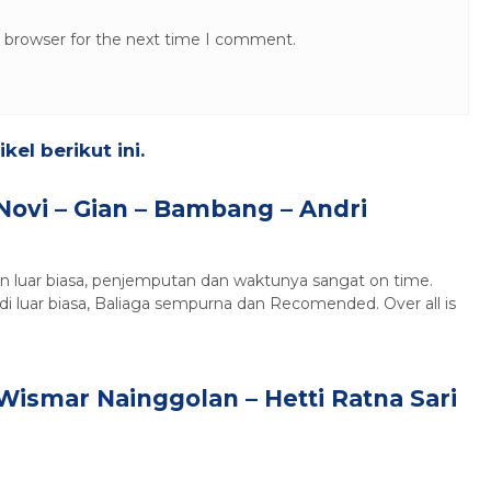
s browser for the next time I comment.
el berikut ini.
Novi – Gian – Bambang – Andri
 luar biasa, penjemputan dan waktunya sangat on time.
di luar biasa, Baliaga sempurna dan Recomended. Over all is
Wismar Nainggolan – Hetti Ratna Sari